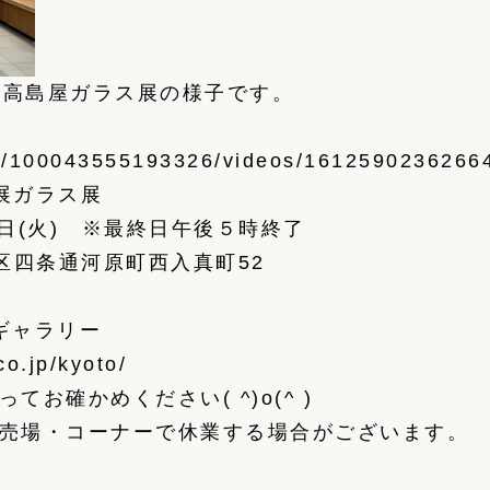
京都高島屋ガラス展の様子です。
m/100043555193326/videos/1612590236266
展ガラス展
4日(火) ※最終日午後５時終了
京区四条通河原町西入真町52
ギャラリー
o.jp/kyoto/
お確かめください( ^)o(^ )
売場・コーナーで休業する場合がございます。