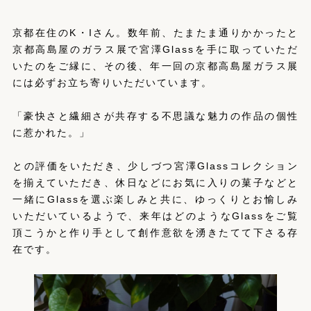
京都在住のK・Iさん。数年前、たまたま通りかかったと
京都高島屋のガラス展で宮澤Glassを手に取っていただ
いたのをご縁に、その後、年一回の京都高島屋ガラス展
には必ずお立ち寄りいただいています。
「豪快さと繊細さが共存する不思議な魅力の作品の個性
に惹かれた。」
との評価をいただき、少しづつ宮澤Glassコレクション
を揃えていただき、休日などにお気に入りの菓子などと
一緒にGlassを選ぶ楽しみと共に、ゆっくりとお愉しみ
いただいているようで、来年はどのようなGlassをご覧
頂こうかと作り手として創作意欲を湧きたてて下さる存
在です。