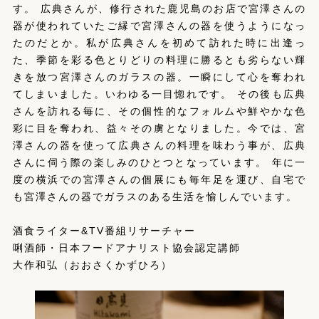
す。 広典さんが、修行された鹿児島のお店で宮澤さんの
器が使われていたご縁で宮澤さんの器を使うようになっ
たのだとか。私が広典さんを初めて訪れた時に出逢っ
た、季節を彩る色とりどりの料理に勝るとも劣らない輝
きを放つ宮澤さんのガラスの器。一瞬にして心を奪われ
てしまいました。いわゆる一目惚れです。 その後も広典
さんを訪れる毎に、その個性的なフォルムや鮮やかな色
彩に目を奪われ、益々その虜となりました。今では、宮
澤さんの器を使って広典さんの料理を味わう事が、広典
さんに伺う際の楽しみのひとつとなっています。 年に一
度の横浜での宮澤さんの個展にも毎年足を運び、自宅で
も宮澤さんの器でガラスのある生活を愉しんでいます。
酒食ライター&TV番組リサーチャー
唎酒師・日本フードアナリスト協会認定講師
大作和弘（おおさくかずひろ）