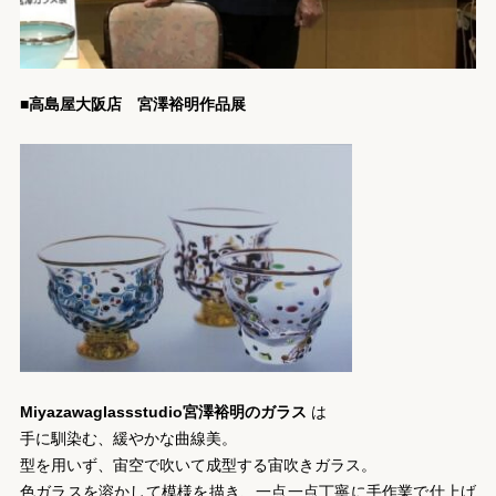
■高島屋大阪店 宮澤裕明作品展
Miyazawaglassstudio宮澤裕明のガラス
は
手に馴染む、緩やかな曲線美。
型を用いず、宙空で吹いて成型する宙吹きガラス。
色ガラスを溶かして模様を描き、一点一点丁寧に手作業で仕上げ