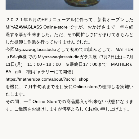
２０２１年５月のHPリニューアルに伴って、新装オープンした
MIYAZAWAGLASS Online-store ですが、おかげさまで一年を経
過する事が出来ました。ただ、その間忙しさにかまけてきちんと
した棚卸し作業を行っておりませんでした。
今回Miyazawaglassstudioとして初めての試みとして、MATHER
ｕBA gift様 での Miyazawaglassstudioガラス展（7月2日(土)～7月
11日(月) 11：00～18：00 ※最終日17：00まで MATHERｕ
BA gift 2階ギャラリーにて開催）
https://matheruba.com/about/?scroll=shop
を機に、７月中旬頃までを目安にOnline-storeの棚卸しを実施い
たします。
その間、一旦Online-Storeでの商品購入が出来ない状態になりま
す。ご迷惑をお掛けしますが何卒よろしくお願い申し上げます。