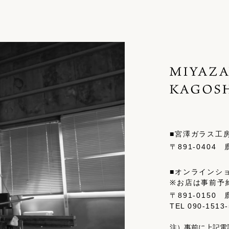
■宮澤ガラス工
〒891-0404
■オンラインシ
※お店は事前予
〒891-0150
TEL
090-1513
注）事前に上記電